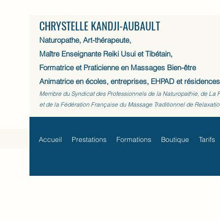
CHRYSTELLE KANDJI-AUBAULT
Naturopathe, Art-thérapeute,
Maître Enseignante Reiki Usui et Tibétain,
Formatrice et Praticienne en Massages Bien-être
Animatrice en écoles, entreprises, EHPAD et résidences
Membre du Syndicat des Professionnels de la Naturopathie, de La 
et de la Fédération Française du Massage Traditionnel de Relaxati
Accueil
Prestations
Formations
Boutique
Tarifs