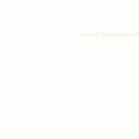
Code de Déontologie d
Je m’engage à :
• exercer ma profession dan
• Avoir suivi des formation
• respecter une stricte conf
• toujours garantir une pr
de cours, stages et format
• mener mes activités de t
politique ou sectaire ; ce q