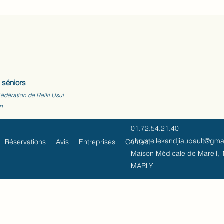
 séniors
Fédération de Reiki Usui
on
01.72.54.21.40
chrystellekandjiaubault@gma
Réservations
Avis
Entreprises
Contact
Maison Médicale de Mareil, 1
MARLY