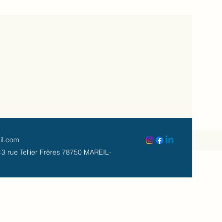
il.com
3 rue Tellier Frères 78750 MAREIL-