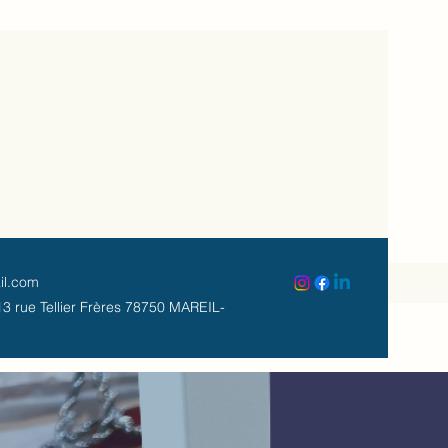
il.com
3 rue Tellier Frères 78750 MAREIL-