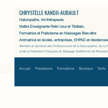
CHRYSTELLE KANDJI-AUBAULT
Naturopathe, Art-thérapeute,
Maître Enseignante Reiki Usui et Tibétain,
Formatrice et Praticienne en Massages Bien-être
Animatrice en écoles, entreprises, EHPAD et résidences
Membre du Syndicat des Professionnels de la Naturopathie, de La 
et de la Fédération Française du Massage Traditionnel de Relaxati
Accueil
Prestations
Formations
Boutique
Tarifs