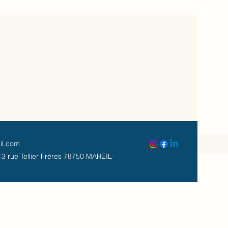
il.com
3 rue Tellier Frères 78750 MAREIL-