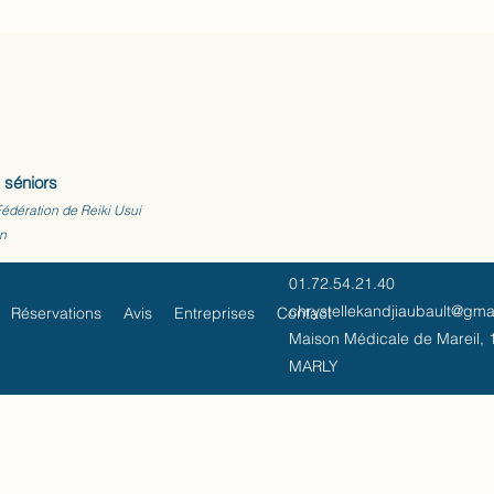
 séniors
Fédération de Reiki Usui
on
01.72.54.21.40
chrystellekandjiaubault@gma
Réservations
Avis
Entreprises
Contact
Maison Médicale de Mareil, 1
MARLY