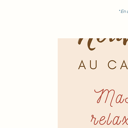
*
En c