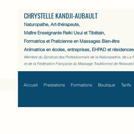
CHRYSTELLE KANDJI-AUBAULT
Naturopathe, Art-thérapeute,
Maître Enseignante Reiki Usui et Tibétain,
Formatrice et Praticienne en Massages Bien-être
Animatrice en écoles, entreprises, EHPAD et résidences
Membre du Syndicat des Professionnels de la Naturopathie, de La 
et de la Fédération Française du Massage Traditionnel de Relaxati
Accueil
Prestations
Formations
Boutique
Tarifs