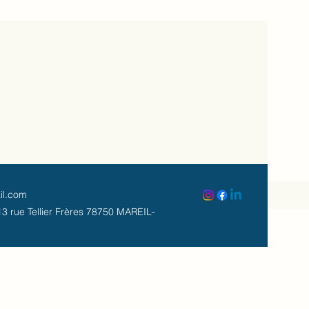
il.com
3 rue Tellier Frères 78750 MAREIL-