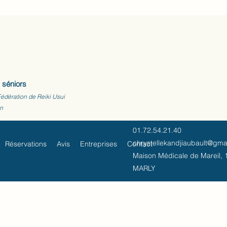
 séniors
Fédération de Reiki Usui
on
01.72.54.21.40
chrystellekandjiaubault@gma
Réservations
Avis
Entreprises
Contact
Maison Médicale de Mareil, 1
MARLY