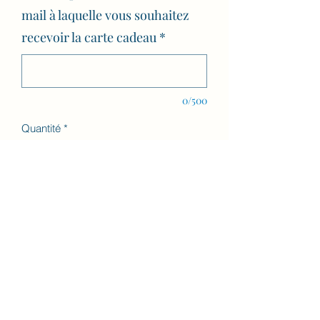
mail à laquelle vous souhaitez
recevoir la carte cadeau
*
0/500
Quantité
*
Ajouter au panier
Carte cadeau valable 6 mois à compter
de la date d'achat pour un Massage
ayurvédique à l'huile chaude corps +
visage.