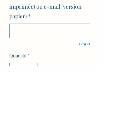
imprimée) ou e-mail (version
papier)
*
0/500
Quantité
*
Ajouter au panier
Carte cadeau Réflexologie crânio-
faciale valable 6 mois à compter de la
date d'achat pour une séance de
réflexologie crânio-faciale de 45
minutes.