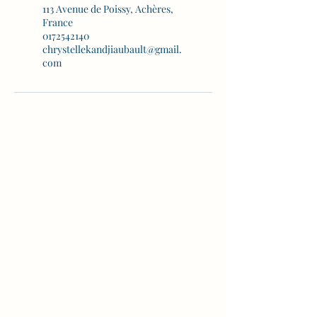
113 Avenue de Poissy, Achères,
France
0172542140
chrystellekandjiaubault@gmail.
com