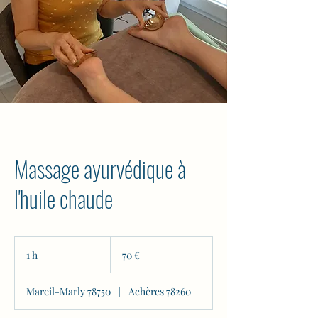
Massage ayurvédique à
l'huile chaude
70
euros
1 h
1
70 €
Mareil-Marly 78750
|
Achères 78260