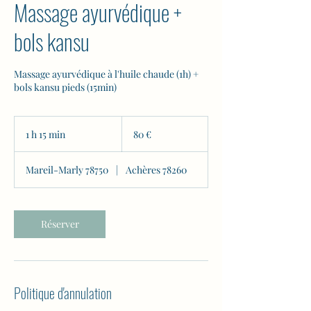
Massage ayurvédique +
bols kansu
Massage ayurvédique à l'huile chaude (1h) +
bols kansu pieds (15min)
80
euros
1 h 15 min
1
80 €
1
5
Mareil-Marly 78750
|
Achères 78260
m
i
n
Réserver
Politique d'annulation