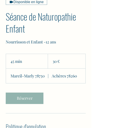
Disponible en ligne
Séance de Naturopathie
Enfant
Nourrisson et Enfant -12 ans
30
euros
45 min
4
30 €
5
m
Mareil-Marly 78750
|
Achères 78260
i
n
Réserver
Politique d'annulation