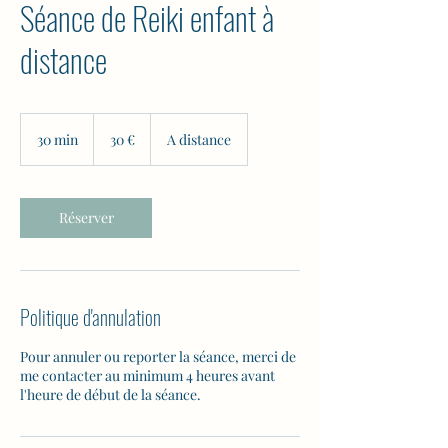
Séance de Reiki enfant à
distance
30
euros
30 min
3
30 €
A distance
0
m
i
n
Réserver
Politique d'annulation
Pour annuler ou reporter la séance, merci de
me contacter au minimum 4 heures avant
l'heure de début de la séance.