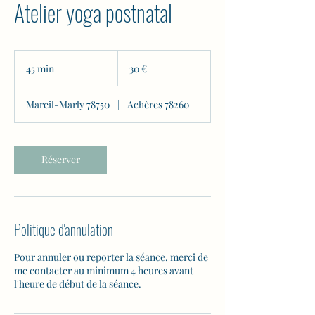
Atelier yoga postnatal
30
euros
45 min
4
30 €
5
m
Mareil-Marly 78750
|
Achères 78260
i
n
Réserver
Politique d'annulation
Pour annuler ou reporter la séance, merci de
me contacter au minimum 4 heures avant
l'heure de début de la séance.