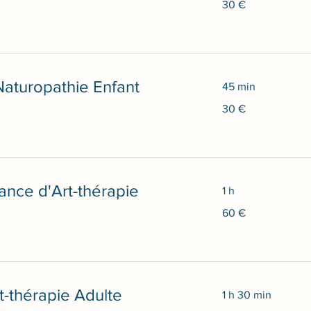
30 €
euros
aturopathie Enfant
45 min
30
30 €
euros
ance d'Art-thérapie
1 h
60
60 €
euros
t-thérapie Adulte
1 h 30 min
70