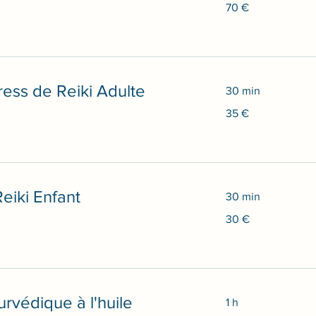
70
70 €
euros
ess de Reiki Adulte
30 min
35
35 €
euros
eiki Enfant
30 min
30
30 €
euros
rvédique à l'huile
1 h