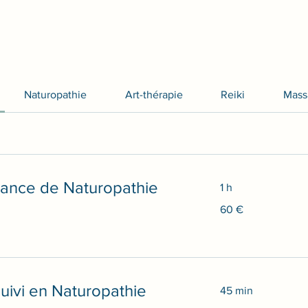
Naturopathie
Art-thérapie
Reiki
Mass
ance de Naturopathie
1 h
60
60 €
euros
uivi en Naturopathie
45 min
30