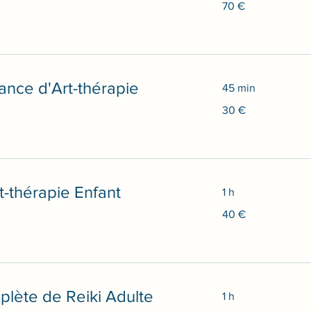
70 €
euros
ance d'Art-thérapie
45 min
30
30 €
euros
t-thérapie Enfant
1 h
40
40 €
euros
lète de Reiki Adulte
1 h