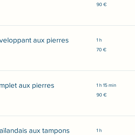
90
90 €
euros
eloppant aux pierres
1 h
70
70 €
euros
plet aux pierres
1 h 15 min
90
90 €
euros
ïlandais aux tampons
1 h