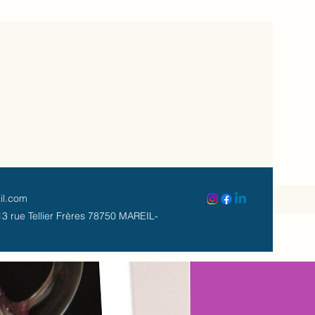
il.com
3 rue Tellier Frères 78750 MAREIL-