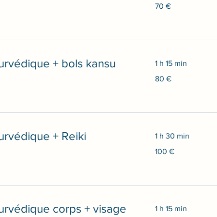
70
70 €
euros
rvédique + bols kansu
1 h 15 min
80
80 €
euros
rvédique + Reiki
1 h 30 min
100
100 €
euros
rvédique corps + visage
1 h 15 min