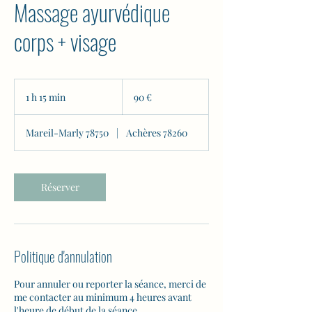
Massage ayurvédique
corps + visage
90
euros
1 h 15 min
1
90 €
1
5
Mareil-Marly 78750
|
Achères 78260
m
i
n
Réserver
Politique d'annulation
Pour annuler ou reporter la séance, merci de
me contacter au minimum 4 heures avant
l'heure de début de la séance.