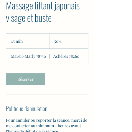
Massage liftant japonais
visage et buste
50
euros
45 min
4
50 €
5
m
Mareil-Marly 78750
|
Achères 78260
i
n
Réserver
Politique d'annulation
Pour annuler ou reporter la séance, merci de
me contacter au minimum 4 heures avant
l'heure de début de la séance.