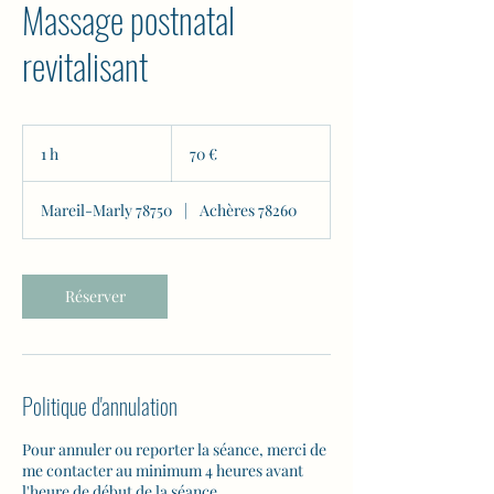
Massage postnatal
revitalisant
70
euros
1 h
1
70 €
Mareil-Marly 78750
|
Achères 78260
Réserver
Politique d'annulation
Pour annuler ou reporter la séance, merci de
me contacter au minimum 4 heures avant
l'heure de début de la séance.