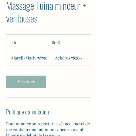
Massage Tuina minceur +
ventouses
80
euros
1 h
1
80 €
Mareil-Marly 78750
|
Achères 78260
Réserver
Politique d'annulation
Pour annuler ou reporter la séance, merci de
me contacter au minimum 4 heures avant
l'heure de début de la séance.