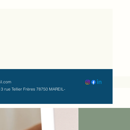
il.com
3 rue Tellier Frères 78750 MAREIL-