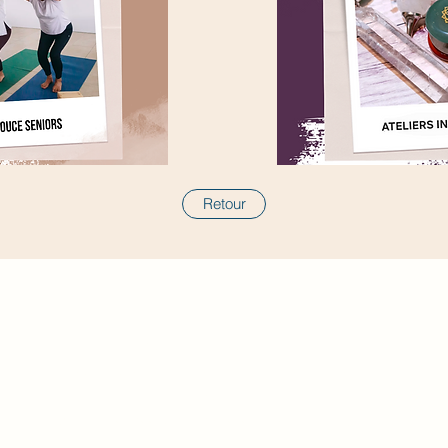
Retour
Mentions Légales
Politique de Confidentialité
Conditions Générales de Vente des articles de la
boutique
©2020 site créé par Chrystelle Kandji-Aubault, via Wix.